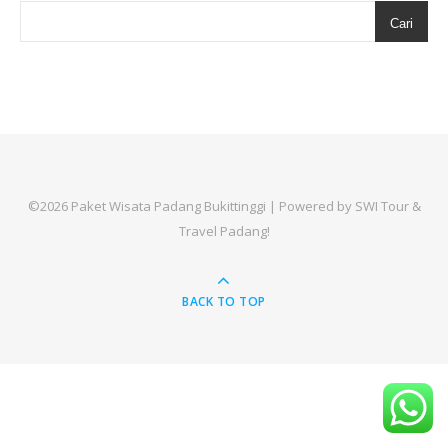
Cari
©2026 Paket Wisata Padang Bukittinggi
| Powered by
SWI Tour &
Travel Padang!
BACK TO TOP